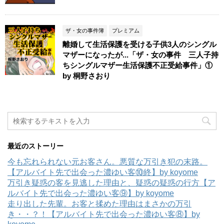
ザ・女の事件簿
プレミアム
離婚して生活保護を受ける子供3人のシングル
マザーになったが...「ザ・女の事件 三人子持
ちシングルマザー生活保護不正受給事件」①
by 桐野さおり
最近のストーリー
今も忘れられない元お客さん。悪質な万引き犯の末路。
【アルバイト先で出会った濃ゆい客⑩終】by koyome
万引き疑惑の客を見逃した理由と、疑惑の疑惑の行方【ア
ルバイト先で出会った濃ゆい客⑨】by koyome
走り出した先輩。お客と揉めた理由はまさかの万引
き・・？！【アルバイト先で出会った濃ゆい客⑧】by