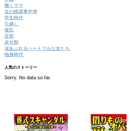
働くママ
女の残虐事件簿
学生時代
引越し
彼氏
旦那
未分類
涙あふれるハートフルな女たち
独身時代
人気のストーリー
Sorry. No data so far.