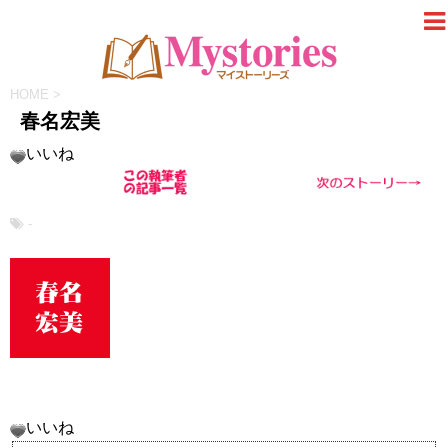
HOME
>
春名宏美
いいね
-
いいね