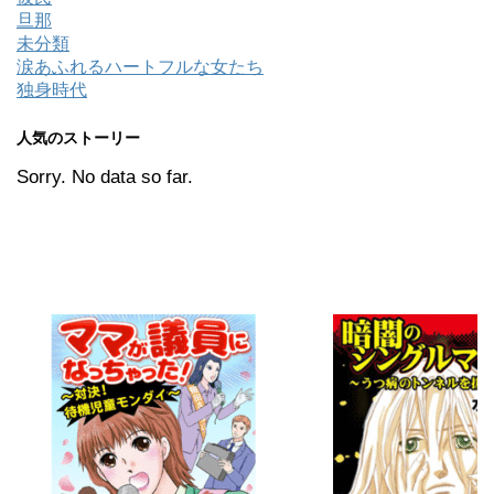
旦那
未分類
涙あふれるハートフルな女たち
独身時代
人気のストーリー
Sorry. No data so far.