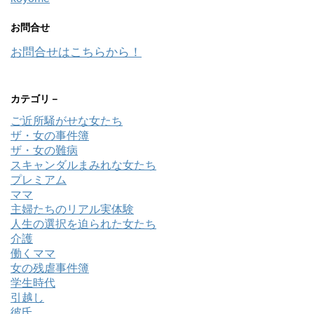
お問合せ
お問合せはこちらから！
カテゴリ－
ご近所騒がせな女たち
ザ・女の事件簿
ザ・女の難病
スキャンダルまみれな女たち
プレミアム
ママ
主婦たちのリアル実体験
人生の選択を迫られた女たち
介護
働くママ
女の残虐事件簿
学生時代
引越し
彼氏