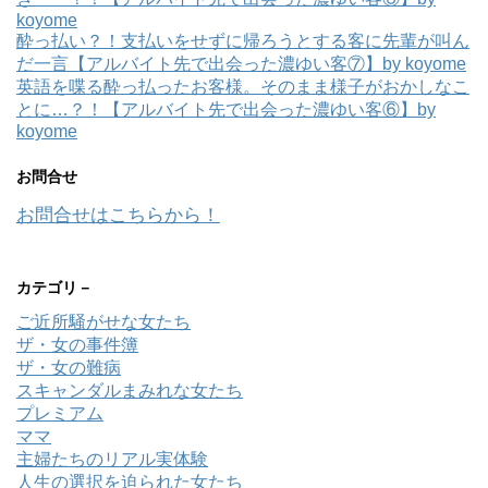
koyome
酔っ払い？！支払いをせずに帰ろうとする客に先輩が叫ん
だ一言【アルバイト先で出会った濃ゆい客⑦】by koyome
英語を喋る酔っ払ったお客様。そのまま様子がおかしなこ
とに…？！【アルバイト先で出会った濃ゆい客⑥】by
koyome
お問合せ
お問合せはこちらから！
カテゴリ－
ご近所騒がせな女たち
ザ・女の事件簿
ザ・女の難病
スキャンダルまみれな女たち
プレミアム
ママ
主婦たちのリアル実体験
人生の選択を迫られた女たち