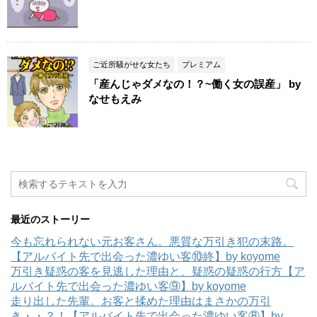
ご近所騒がせな女たち
プレミアム
「産んじゃダメなの！？~働く女の誤産」 by
なせもえみ
最近のストーリー
今も忘れられない元お客さん。悪質な万引き犯の末路。
【アルバイト先で出会った濃ゆい客⑩終】by koyome
万引き疑惑の客を見逃した理由と、疑惑の疑惑の行方【ア
ルバイト先で出会った濃ゆい客⑨】by koyome
走り出した先輩。お客と揉めた理由はまさかの万引
き・・？！【アルバイト先で出会った濃ゆい客⑧】by