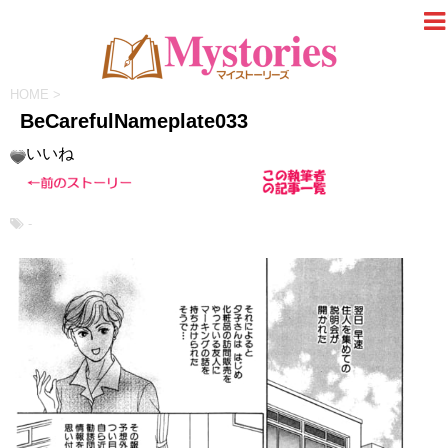
HOME
>
BeCarefulNameplate033
いいね
-