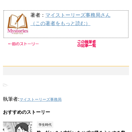
著者：
マイストーリーズ事務局さん
（この著者をもっと読む）
-
執筆者:
マイストーリーズ事務局
おすすめのストーリー
学生時代