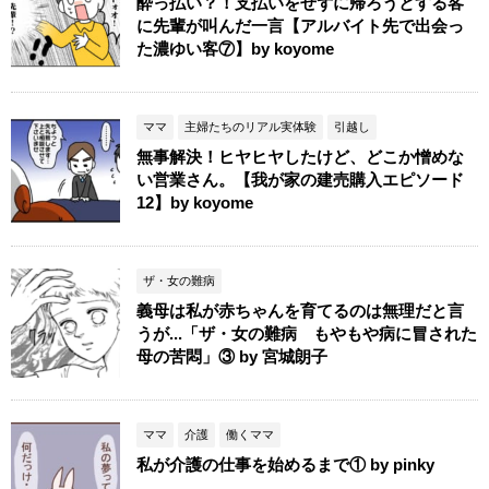
酔っ払い？！支払いをせずに帰ろうとする客
に先輩が叫んだ一言【アルバイト先で出会っ
た濃ゆい客⑦】by koyome
ママ
主婦たちのリアル実体験
引越し
無事解決！ヒヤヒヤしたけど、どこか憎めな
い営業さん。【我が家の建売購入エピソード
12】by koyome
ザ・女の難病
義母は私が赤ちゃんを育てるのは無理だと言
うが...「ザ・女の難病 もやもや病に冒された
母の苦悶」③ by 宮城朗子
ママ
介護
働くママ
私が介護の仕事を始めるまで① by pinky