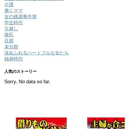
介護
働くママ
女の残虐事件簿
学生時代
引越し
彼氏
旦那
未分類
涙あふれるハートフルな女たち
独身時代
人気のストーリー
Sorry. No data so far.