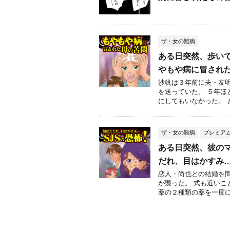
ザ・女の難病
ある日突然、歩いて
やもや病に冒された
沙帆は３年前に夫・友
を送っていた。 ５年
にしてもいなかった。 と
ザ・女の難病
プレミア
ある日突然、彼のマ
だれ、目はかすみ…
恋人・尚也との結婚を間
が襲った。 式も近い
薬の２種類の薬を一度に服