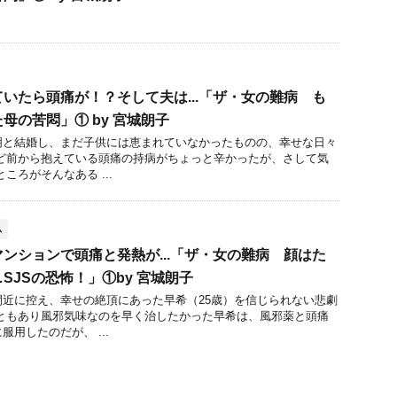
いたら頭痛が！？そして夫は...「ザ・女の難病 も
母の苦悶」① by 宮城朗子
明と結婚し、まだ子供には恵まれていなかったものの、幸せな日々
ほど前から抱えている頭痛の持病がちょっと辛かったが、さして気
ころがそんなある ...
ム
ンションで頭痛と発熱が...「ザ・女の難病 顔はた
SJSの恐怖！」①by 宮城朗子
近に控え、幸せの絶頂にあった早希（25歳）を信じられない悲劇
こともあり風邪気味なのを早く治したかった早希は、風邪薬と頭痛
用したのだが、 ...