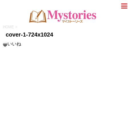
HOME
>
cover-1-724x1024
いいね