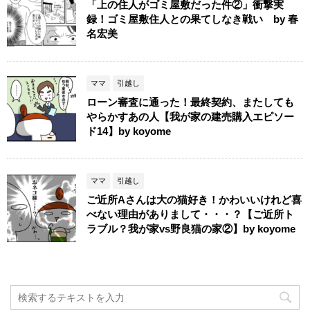
「上の住人がゴミ屋敷だった件②」衝撃実
録！ゴミ屋敷住人との果てしなき戦い by 春
名宏美
ママ
引越し
ローン審査に通った！最終契約、またしても
やらかすあの人【我が家の建売購入エピソー
ド14】by koyome
ママ
引越し
ご近所Aさんは大の猫好き！かわいいけれど喜
べない理由がありまして・・・？【ご近所ト
ラブル？我が家vs野良猫の家②】by koyome