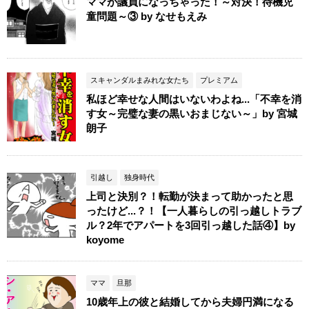
ママが議員になっちゃった！～対決！待機児
童問題～③ by なせもえみ
スキャンダルまみれな女たち
プレミアム
私ほど幸せな人間はいないわよね...「不幸を消
す女～完璧な妻の黒いおまじない～」by 宮城
朗子
引越し
独身時代
上司と決別？！転勤が決まって助かったと思
ったけど...？！【一人暮らしの引っ越しトラブ
ル？2年でアパートを3回引っ越した話④】by
koyome
ママ
旦那
10歳年上の彼と結婚してから夫婦円満になる