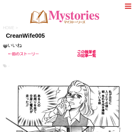
HOME
>
CreanWife005
いいね
-