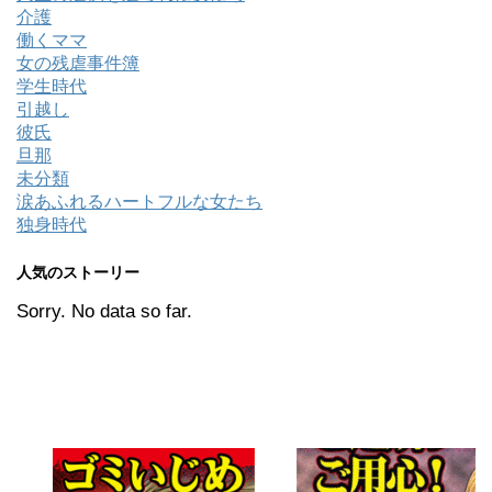
介護
働くママ
女の残虐事件簿
学生時代
引越し
彼氏
旦那
未分類
涙あふれるハートフルな女たち
独身時代
人気のストーリー
Sorry. No data so far.