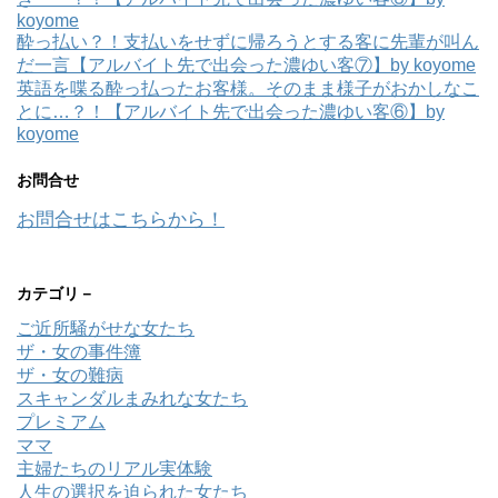
koyome
酔っ払い？！支払いをせずに帰ろうとする客に先輩が叫ん
だ一言【アルバイト先で出会った濃ゆい客⑦】by koyome
英語を喋る酔っ払ったお客様。そのまま様子がおかしなこ
とに…？！【アルバイト先で出会った濃ゆい客⑥】by
koyome
お問合せ
お問合せはこちらから！
カテゴリ－
ご近所騒がせな女たち
ザ・女の事件簿
ザ・女の難病
スキャンダルまみれな女たち
プレミアム
ママ
主婦たちのリアル実体験
人生の選択を迫られた女たち