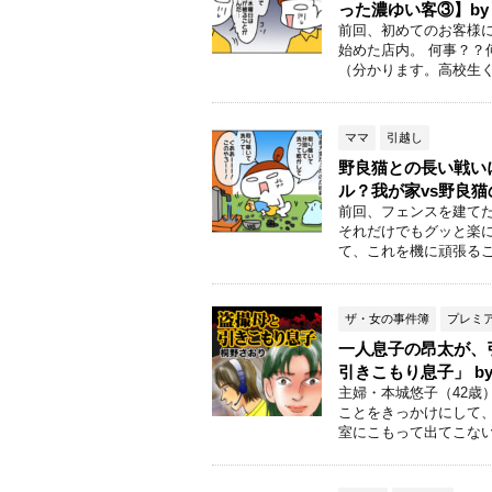
った濃ゆい客③】by k
前回、初めてのお客様
始めた店内。 何事？？
（分かります。高校生くら
ママ
引越し
野良猫との長い戦い
ル？我が家vs野良猫
前回、フェンスを建て
それだけでもグッと楽
て、これを機に頑張ること
ザ・女の事件簿
プレミ
一人息子の昂太が、
引きこもり息子」 b
主婦・本城悠子（42歳
ことをきっかけにして
室にこもって出てこない昂