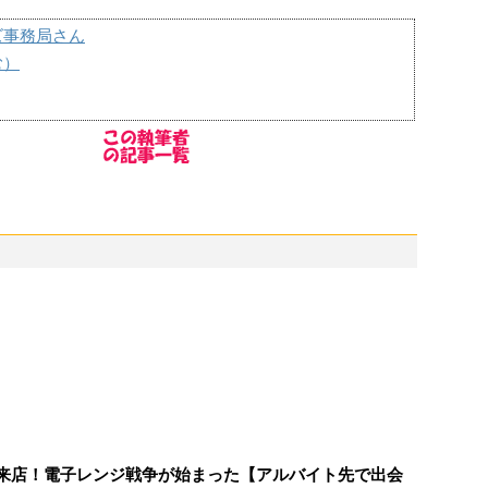
ズ事務局さん
む）
来店！電子レンジ戦争が始まった【アルバイト先で出会