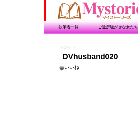
執筆者一覧
ご近所騒がせな女たち
HOME
>
DVhusband020
いいね