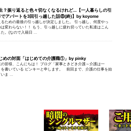
生？振り返ると色々切なくなるけれど...【一人暮らしの引
アパートを3回引っ越した話⑧(終)】by koyome
えるための最後の引っ越しが決定しました。 引っ越し、何度やっ
のは変わらない！！ もう、引っ越しに疲れ切っていた私達はこん
。(なので入籍日 ...
めの対面「はじめての介護職①」by pinky
覧の皆様、こんにちは！ ブログ「家事ときどき介護～介護は一
」を書いている ピンキーと申します。 前回まで、介護の仕事を始
ま ...