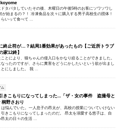
oyome
にドタバタしていたその後、木曜日の午後5時のお客にソワソワし
何が始まるの？！ 冷凍食品を次々に購入する男子高校生の団体！
いって食べて ...
に終止符が…？結局1番効果があったもの【ご近所トラブ
の家12終】
たことにより、猫ちゃんの侵入口をかなり絞ることができました。
になったのですが、さらに糞害をどうにかしたいという欲が出まし
にしました。 我 ...
アム
引きこもりになってしまった...「ザ・女の事件 盗撮母と
y 桐野さおり
）は悩んでいた。一人息子の昂太が、高校の授業についていけない
、引きこもりになってしまったのだ。 昂太を溺愛する悠子は、自
太の日々の生活 ...