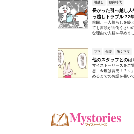
引越し
独身時代
長かった引っ越し人
っ越しトラブル？2年で
前回、一人暮らしを終
ても書類が面倒くさい
な理由で入籍を早めました
ママ
介護
働くママ
他のスタッフとのはじ
マイストーリーズをご
息、今度は育児！？～
めるまでのお話を書いてい