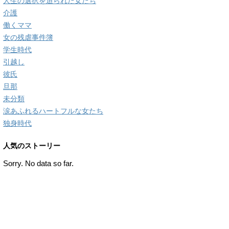
人生の選択を迫られた女たち
介護
働くママ
女の残虐事件簿
学生時代
引越し
彼氏
旦那
未分類
涙あふれるハートフルな女たち
独身時代
人気のストーリー
Sorry. No data so far.