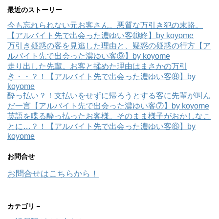
最近のストーリー
今も忘れられない元お客さん。悪質な万引き犯の末路。
【アルバイト先で出会った濃ゆい客⑩終】by koyome
万引き疑惑の客を見逃した理由と、疑惑の疑惑の行方【ア
ルバイト先で出会った濃ゆい客⑨】by koyome
走り出した先輩。お客と揉めた理由はまさかの万引
き・・？！【アルバイト先で出会った濃ゆい客⑧】by
koyome
酔っ払い？！支払いをせずに帰ろうとする客に先輩が叫ん
だ一言【アルバイト先で出会った濃ゆい客⑦】by koyome
英語を喋る酔っ払ったお客様。そのまま様子がおかしなこ
とに…？！【アルバイト先で出会った濃ゆい客⑥】by
koyome
お問合せ
お問合せはこちらから！
カテゴリ－