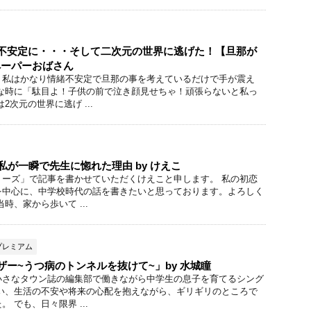
不安定に・・・そして二次元の世界に逃げた！【旦那が
ペーパーおばさん
、私はかなり情緒不安定で旦那の事を考えているだけで手が震え
んな時に「駄目よ！子供の前で泣き顔見せちゃ！頑張らないと私っ
2次元の世界に逃げ ...
私が一瞬で先生に惚れた理由 by けえこ
リーズ」で記事を書かせていただくけえこと申します。 私の初恋
を中心に、中学校時代の話を書きたいと思っております。よろしく
時、家から歩いて ...
プレミアム
ー~うつ病のトンネルを抜けて~」by 水城瞳
小さなタウン誌の編集部で働きながら中学生の息子を育てるシング
患い、生活の不安や将来の心配を抱えながら、ギリギリのところで
 でも、日々限界 ...