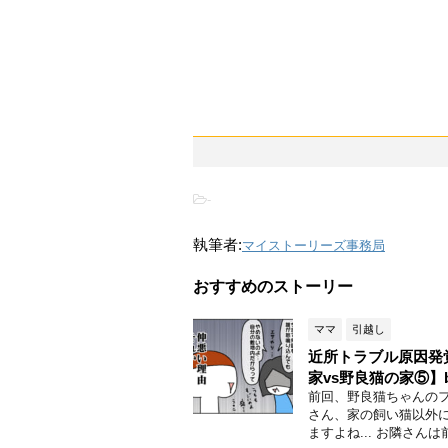
-
執筆者:
マイストーリーズ事務局
おすすめのストーリー
ママ
引越し
近所トラブル原因発
家vs野良猫の家⑤】by
前回、野良猫ちゃんのフ
さん、家の飼い猫以外
ますよね... お隣さんは前