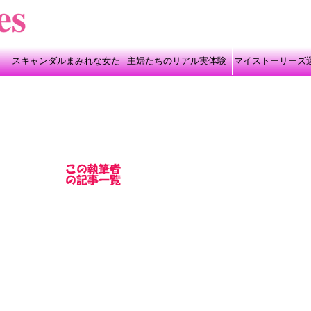
スキャンダルまみれな女た
主婦たちのリアル実体験
マイストーリーズ
ち