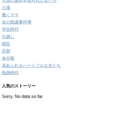
人生の選択を迫られた女たち
介護
働くママ
女の残虐事件簿
学生時代
引越し
彼氏
旦那
未分類
涙あふれるハートフルな女たち
独身時代
人気のストーリー
Sorry. No data so far.