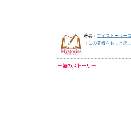
著者：
マイストーリー
（この著者をもっと読