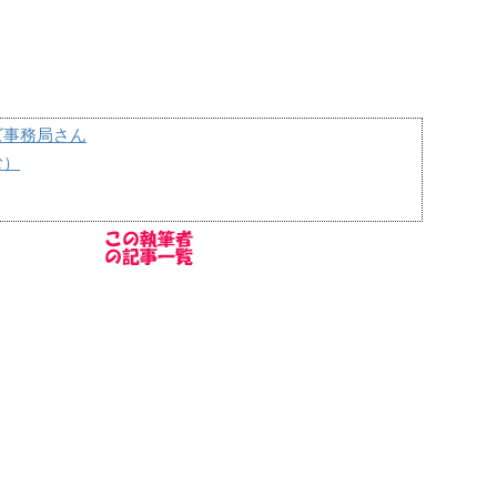
ズ事務局さん
む）