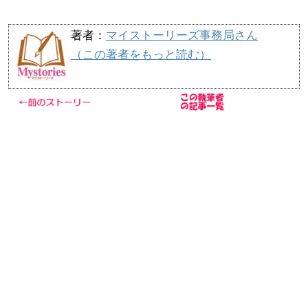
著者：
マイストーリーズ事務局さん
（この著者をもっと読む）