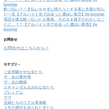
koyome
酔っ払い？！支払いをせずに帰ろうとする客に先輩が叫ん
だ一言【アルバイト先で出会った濃ゆい客⑦】by koyome
英語を喋る酔っ払ったお客様。そのまま様子がおかしなこ
とに…？！【アルバイト先で出会った濃ゆい客⑥】by
koyome
お問合せ
お問合せはこちらから！
カテゴリ－
ご近所騒がせな女たち
ザ・女の事件簿
ザ・女の難病
スキャンダルまみれな女たち
プレミアム
ママ
主婦たちのリアル実体験
人生の選択を迫られた女たち