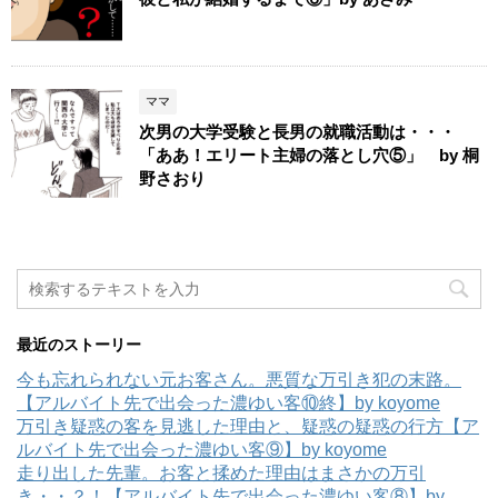
ママ
次男の大学受験と長男の就職活動は・・・
「ああ！エリート主婦の落とし穴⑤」 by 桐
野さおり
最近のストーリー
今も忘れられない元お客さん。悪質な万引き犯の末路。
【アルバイト先で出会った濃ゆい客⑩終】by koyome
万引き疑惑の客を見逃した理由と、疑惑の疑惑の行方【ア
ルバイト先で出会った濃ゆい客⑨】by koyome
走り出した先輩。お客と揉めた理由はまさかの万引
き・・？！【アルバイト先で出会った濃ゆい客⑧】by