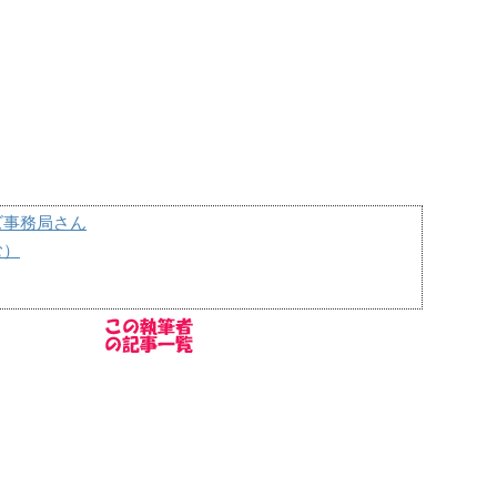
ズ事務局さん
む）