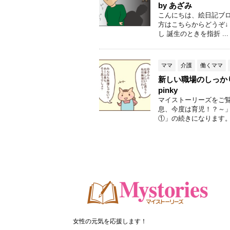
by あざみ
こんにちは、絵日記ブロ
方はこちらからどうぞ↓
し 誕生のときを指折 ...
ママ
介護
働くママ
新しい職場のしっかり
pinky
マイストーリーズをご
息、今度は育児！？～
①」の続きになります。 &
女性の元気を応援します！