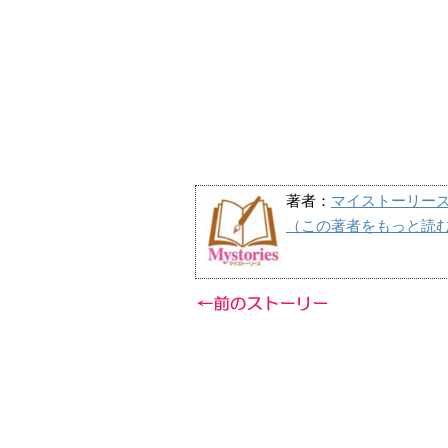
著者：
マイストーリー
（この著者をもっと読