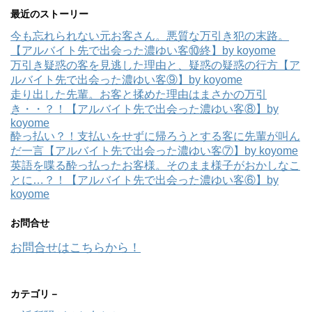
最近のストーリー
今も忘れられない元お客さん。悪質な万引き犯の末路。
【アルバイト先で出会った濃ゆい客⑩終】by koyome
万引き疑惑の客を見逃した理由と、疑惑の疑惑の行方【ア
ルバイト先で出会った濃ゆい客⑨】by koyome
走り出した先輩。お客と揉めた理由はまさかの万引
き・・？！【アルバイト先で出会った濃ゆい客⑧】by
koyome
酔っ払い？！支払いをせずに帰ろうとする客に先輩が叫ん
だ一言【アルバイト先で出会った濃ゆい客⑦】by koyome
英語を喋る酔っ払ったお客様。そのまま様子がおかしなこ
とに…？！【アルバイト先で出会った濃ゆい客⑥】by
koyome
お問合せ
お問合せはこちらから！
カテゴリ－