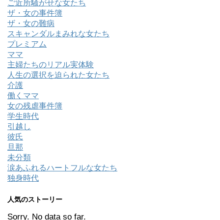
ご近所騒がせな女たち
ザ・女の事件簿
ザ・女の難病
スキャンダルまみれな女たち
プレミアム
ママ
主婦たちのリアル実体験
人生の選択を迫られた女たち
介護
働くママ
女の残虐事件簿
学生時代
引越し
彼氏
旦那
未分類
涙あふれるハートフルな女たち
独身時代
人気のストーリー
Sorry. No data so far.