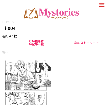
HOME
>
i-004
いいね
-