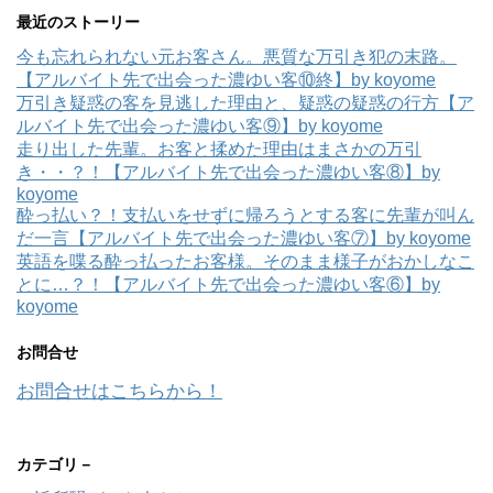
最近のストーリー
今も忘れられない元お客さん。悪質な万引き犯の末路。
【アルバイト先で出会った濃ゆい客⑩終】by koyome
万引き疑惑の客を見逃した理由と、疑惑の疑惑の行方【ア
ルバイト先で出会った濃ゆい客⑨】by koyome
走り出した先輩。お客と揉めた理由はまさかの万引
き・・？！【アルバイト先で出会った濃ゆい客⑧】by
koyome
酔っ払い？！支払いをせずに帰ろうとする客に先輩が叫ん
だ一言【アルバイト先で出会った濃ゆい客⑦】by koyome
英語を喋る酔っ払ったお客様。そのまま様子がおかしなこ
とに…？！【アルバイト先で出会った濃ゆい客⑥】by
koyome
お問合せ
お問合せはこちらから！
カテゴリ－