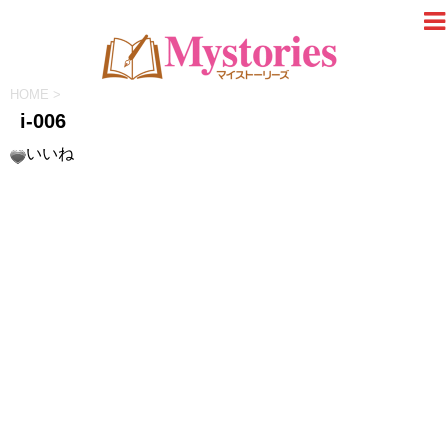
HOME
>
i-006
いいね