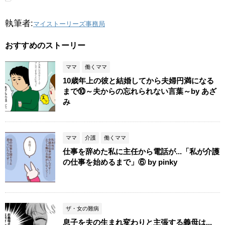
執筆者:
マイストーリーズ事務局
おすすめのストーリー
ママ
働くママ
10歳年上の彼と結婚してから夫婦円満になる
まで⑩～夫からの忘れられない言葉～by あざ
み
ママ
介護
働くママ
仕事を辞めた私に主任から電話が...「私が介護
の仕事を始めるまで」⑥ by pinky
ザ・女の難病
息子を夫の生まれ変わりと主張する義母は...