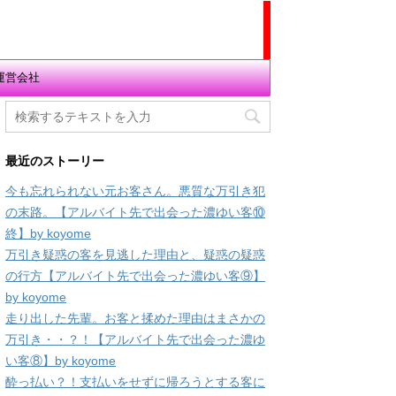
運営会社
最近のストーリー
今も忘れられない元お客さん。悪質な万引き犯
の末路。【アルバイト先で出会った濃ゆい客⑩
終】by koyome
万引き疑惑の客を見逃した理由と、疑惑の疑惑
の行方【アルバイト先で出会った濃ゆい客⑨】
by koyome
走り出した先輩。お客と揉めた理由はまさかの
万引き・・？！【アルバイト先で出会った濃ゆ
い客⑧】by koyome
酔っ払い？！支払いをせずに帰ろうとする客に