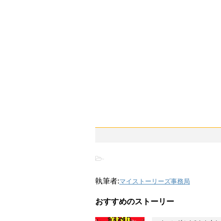
-
執筆者:
マイストーリーズ事務局
おすすめのストーリー