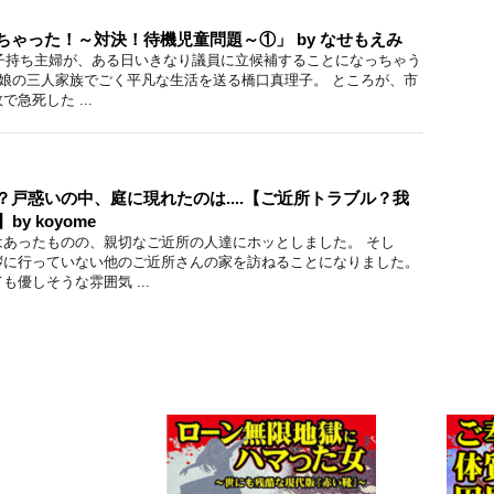
ちゃった！～対決！待機児童問題～①」 by なせもえみ
の子持ち主婦が、ある日いきなり議員に立候補することになっちゃう
娘の三人家族でごく平凡な生活を送る橋口真理子。 ところが、市
急死した ...
戸惑いの中、庭に現れたのは....【ご近所トラブル？我
y koyome
はあったものの、親切なご近所の人達にホッとしました。 そし
拶に行っていない他のご近所さんの家を訪ねることになりました。
優しそうな雰囲気 ...