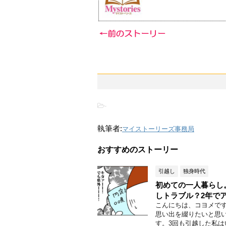
-
執筆者:
マイストーリーズ事務局
おすすめのストーリー
引越し
独身時代
初めての一人暮らし
しトラブル？2年で
こんにちは、コヨメで
思い出を綴りたいと思
す。3回も引越した私はい