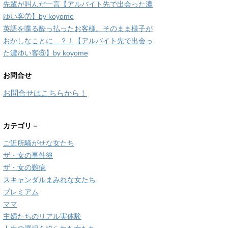
先輩が叫んだ一言【アルバイト先で出会った濃
ゆい客⑦】by koyome
英語を喋る酔っ払ったお客様。そのまま様子が
おかしなことに…？！【アルバイト先で出会っ
た濃ゆい客⑥】by koyome
お問合せ
お問合せはこちらから！
カテゴリ－
ご近所騒がせな女たち
ザ・女の事件簿
ザ・女の難病
スキャンダルまみれな女たち
プレミアム
ママ
主婦たちのリアル実体験