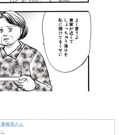
ズ事務局さん
む）