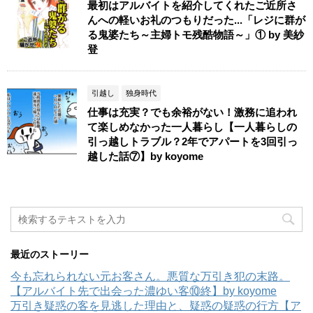
最初はアルバイトを紹介してくれたご近所さ
んへの軽いお礼のつもりだった...「レジに群が
る鬼婆たち～主婦トモ残酷物語～」① by 美紗
登
引越し
独身時代
仕事は充実？でも余裕がない！激務に追われ
て楽しめなかった一人暮らし【一人暮らしの
引っ越しトラブル？2年でアパートを3回引っ
越した話⑦】by koyome
最近のストーリー
今も忘れられない元お客さん。悪質な万引き犯の末路。
【アルバイト先で出会った濃ゆい客⑩終】by koyome
万引き疑惑の客を見逃した理由と、疑惑の疑惑の行方【ア