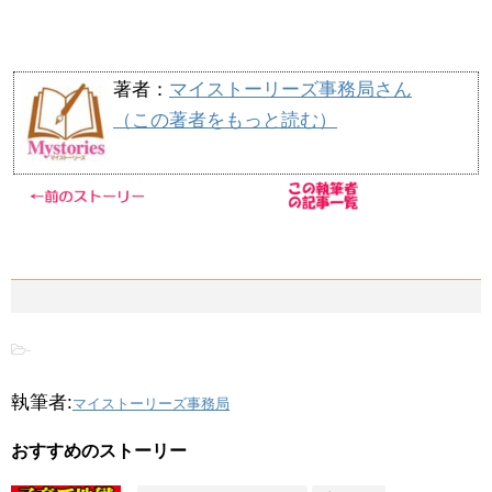
著者：
マイストーリーズ事務局さん
（この著者をもっと読む）
-
執筆者:
マイストーリーズ事務局
おすすめのストーリー