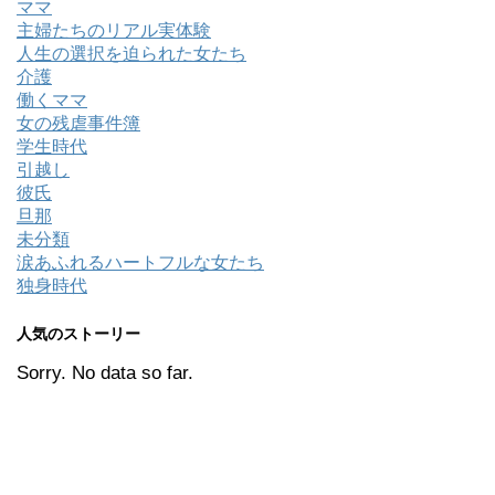
ママ
主婦たちのリアル実体験
人生の選択を迫られた女たち
介護
働くママ
女の残虐事件簿
学生時代
引越し
彼氏
旦那
未分類
涙あふれるハートフルな女たち
独身時代
人気のストーリー
Sorry. No data so far.