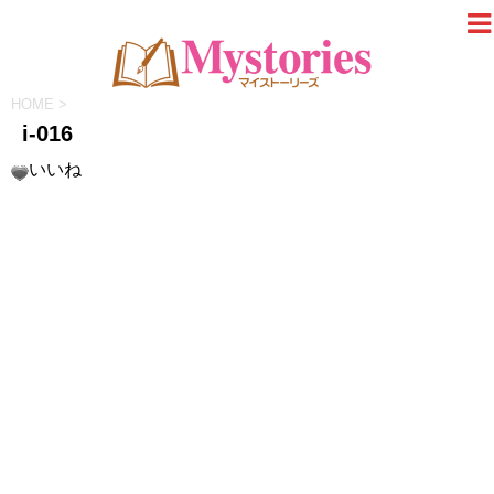
HOME
>
i-016
いいね