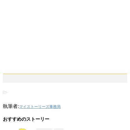
-
執筆者:
マイストーリーズ事務局
おすすめのストーリー