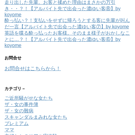
走り出した先輩。お客と揉めた理由はまさかの万引
き・・？！【アルバイト先で出会った濃ゆい客⑧】by
koyome
酔っ払い？！支払いをせずに帰ろうとする客に先輩が叫ん
だ一言【アルバイト先で出会った濃ゆい客⑦】by koyome
英語を喋る酔っ払ったお客様。そのまま様子がおかしなこ
とに…？！【アルバイト先で出会った濃ゆい客⑥】by
koyome
お問合せ
お問合せはこちらから！
カテゴリ－
ご近所騒がせな女たち
ザ・女の事件簿
ザ・女の難病
スキャンダルまみれな女たち
プレミアム
ママ