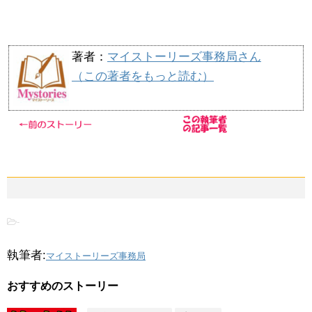
著者：
マイストーリーズ事務局さん
（この著者をもっと読む）
-
執筆者:
マイストーリーズ事務局
おすすめのストーリー