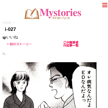
HOME
>
i-027
いいね
-