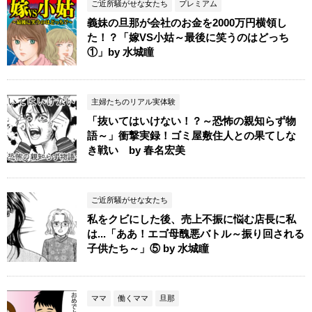
ご近所騒がせな女たち
プレミアム
義妹の旦那が会社のお金を2000万円横領し
た！？「嫁VS小姑～最後に笑うのはどっち
①」by 水城瞳
主婦たちのリアル実体験
「抜いてはいけない！？～恐怖の親知らず物
語～」衝撃実録！ゴミ屋敷住人との果てしな
き戦い by 春名宏美
ご近所騒がせな女たち
私をクビにした後、売上不振に悩む店長に私
は...「ああ！エゴ母醜悪バトル～振り回される
子供たち～」⑤ by 水城瞳
ママ
働くママ
旦那