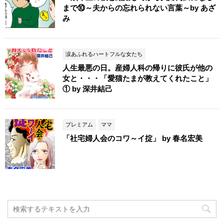
まで⑩～夫からの忘れられない言葉～by あざ
み
涙あふれるハートフルな女たち
人生最悪の日。産婦人科の帰りに彼氏が他の
女と・・・「愛猫たまが教えてくれたこと」
① by 深井結己
プレミアム
ママ
「社宅婦人会のコワ～イ掟」 by 春名宏美