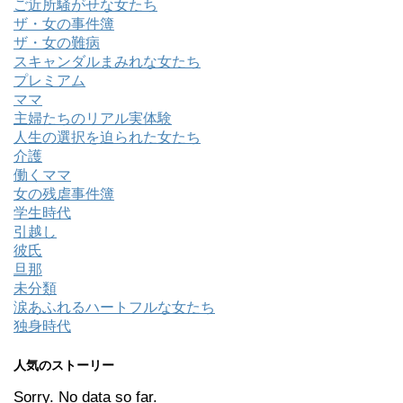
ご近所騒がせな女たち
ザ・女の事件簿
ザ・女の難病
スキャンダルまみれな女たち
プレミアム
ママ
主婦たちのリアル実体験
人生の選択を迫られた女たち
介護
働くママ
女の残虐事件簿
学生時代
引越し
彼氏
旦那
未分類
涙あふれるハートフルな女たち
独身時代
人気のストーリー
Sorry. No data so far.