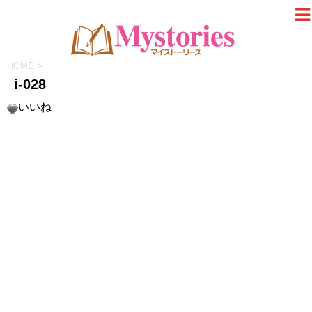
HOME
>
i-028
いいね