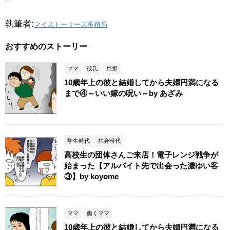
執筆者:
マイストーリーズ事務局
おすすめのストーリー
ママ
彼氏
旦那
10歳年上の彼と結婚してから夫婦円満になる
まで④～いい嫁の呪い～by あざみ
学生時代
独身時代
高校生の団体さんご来店！電子レンジ戦争が
始まった【アルバイト先で出会った濃ゆい客
③】by koyome
ママ
働くママ
10歳年上の彼と結婚してから夫婦円満になる