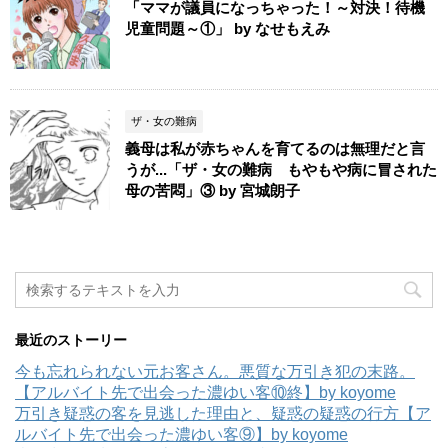
「ママが議員になっちゃった！～対決！待機
児童問題～①」 by なせもえみ
ザ・女の難病
義母は私が赤ちゃんを育てるのは無理だと言
うが...「ザ・女の難病 もやもや病に冒された
母の苦悶」③ by 宮城朗子
最近のストーリー
今も忘れられない元お客さん。悪質な万引き犯の末路。
【アルバイト先で出会った濃ゆい客⑩終】by koyome
万引き疑惑の客を見逃した理由と、疑惑の疑惑の行方【ア
ルバイト先で出会った濃ゆい客⑨】by koyome