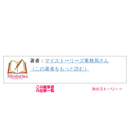
著者：
マイストーリーズ事務局さん
（この著者をもっと読む）