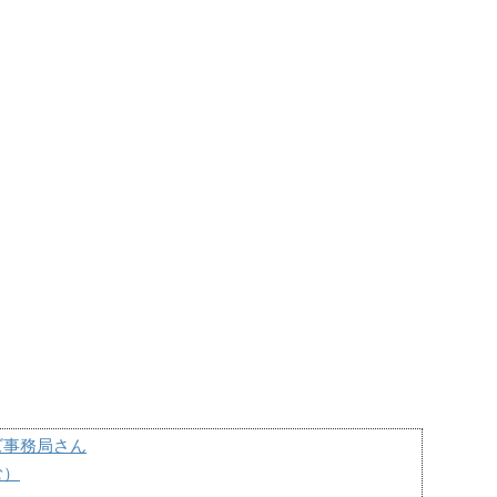
ズ事務局さん
む）