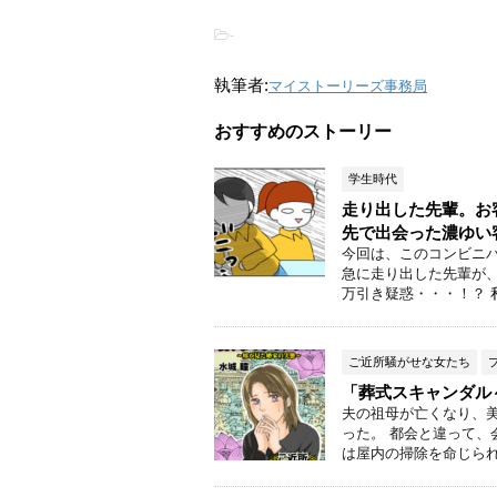
-
執筆者:
マイストーリーズ事務局
おすすめのストーリー
学生時代
走り出した先輩。お
先で出会った濃ゆい客⑧
今回は、このコンビニ
急に走り出した先輩が、
万引き疑惑・・・！？ 私
ご近所騒がせな女たち
「葬式スキャンダル
夫の祖母が亡くなり、
った。 都会と違って
は屋内の掃除を命じられる