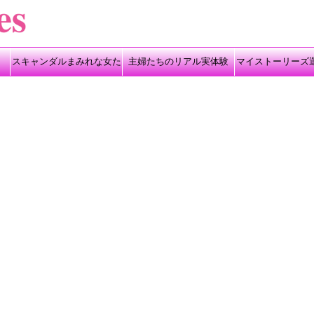
スキャンダルまみれな女た
主婦たちのリアル実体験
マイストーリーズ
ち