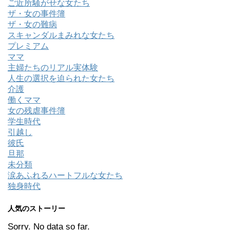
ご近所騒がせな女たち
ザ・女の事件簿
ザ・女の難病
スキャンダルまみれな女たち
プレミアム
ママ
主婦たちのリアル実体験
人生の選択を迫られた女たち
介護
働くママ
女の残虐事件簿
学生時代
引越し
彼氏
旦那
未分類
涙あふれるハートフルな女たち
独身時代
人気のストーリー
Sorry. No data so far.