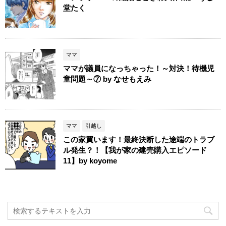
堂たく
ママ
ママが議員になっちゃった！～対決！待機児
童問題～⑦ by なせもえみ
ママ
引越し
この家買います！最終決断した途端のトラブ
ル発生？！【我が家の建売購入エピソード
11】by koyome