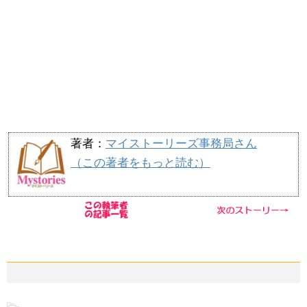
著者：
マイストーリーズ事務局さん
（この著者をもっと読む）
-