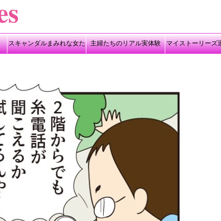
スキャンダルまみれな女た
主婦たちのリアル実体験
マイストーリーズ
ち