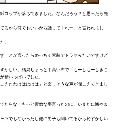
紙コップが落ちてきました。なんだろう？と思ったら先
てるから何でもいいから話してくれー」と言われまし
た。
す」とか言ったらめっちゃ素敵でドラマみたいですけど
ずかしい。結局ちょっと甲高い声で「もーしもーしきこ
が精いっぱいでした。
こえたわははははは」と楽しそうな声が聞こえてきまし
てたらなーもっと素敵な事言ったのに。いまだに悔やま
ャラでもなかったし他に男子も聞いてるから恥ずかしい