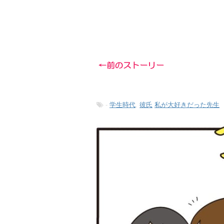
-
学生時代
,
彼氏
私が大好きだった先生