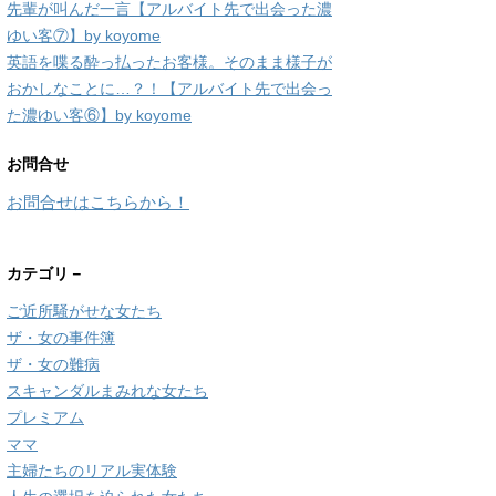
先輩が叫んだ一言【アルバイト先で出会った濃
ゆい客⑦】by koyome
英語を喋る酔っ払ったお客様。そのまま様子が
おかしなことに…？！【アルバイト先で出会っ
た濃ゆい客⑥】by koyome
お問合せ
お問合せはこちらから！
カテゴリ－
ご近所騒がせな女たち
ザ・女の事件簿
ザ・女の難病
スキャンダルまみれな女たち
プレミアム
ママ
主婦たちのリアル実体験