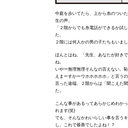
中庭を歩いてたら、上から糸のついた
生の声。
「２階からでも糸電話ができるか試し
た。
２階には何人かの男の子たちもいまし
ほんとはね。「先生、あなたが好きで
ね。
いやー無理無理そんなの言えない。恥
えまーすかーウホホホホホ」と言うの
言った途端、２階からは「聞こえた聞
た。
こんな事があるってあらかじめわかっ
れます(笑)
でも、そんなかわいらしい事を言うキ
し。これで最善でしたよね！？