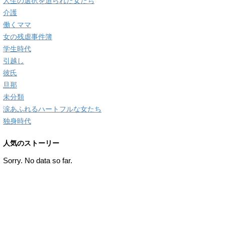
人生の選択を迫られた女たち
介護
働くママ
女の残虐事件簿
学生時代
引越し
彼氏
旦那
未分類
涙あふれるハートフルな女たち
独身時代
人気のストーリー
Sorry. No data so far.