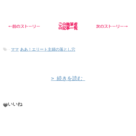
-
ママ
ああ！エリート主婦の落とし穴
> 続きを読む
いいね