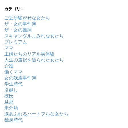
カテゴリ－
ご近所騒がせな女たち
ザ・女の事件簿
ザ・女の難病
スキャンダルまみれな女たち
プレミアム
ママ
主婦たちのリアル実体験
人生の選択を迫られた女たち
介護
働くママ
女の残虐事件簿
学生時代
引越し
彼氏
旦那
未分類
涙あふれるハートフルな女たち
独身時代