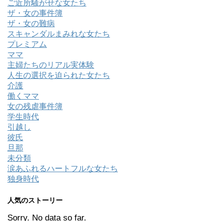
ご近所騒がせな女たち
ザ・女の事件簿
ザ・女の難病
スキャンダルまみれな女たち
プレミアム
ママ
主婦たちのリアル実体験
人生の選択を迫られた女たち
介護
働くママ
女の残虐事件簿
学生時代
引越し
彼氏
旦那
未分類
涙あふれるハートフルな女たち
独身時代
人気のストーリー
Sorry. No data so far.