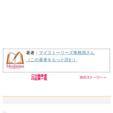
著者：
マイストーリーズ事務局さん
（この著者をもっと読む）
-