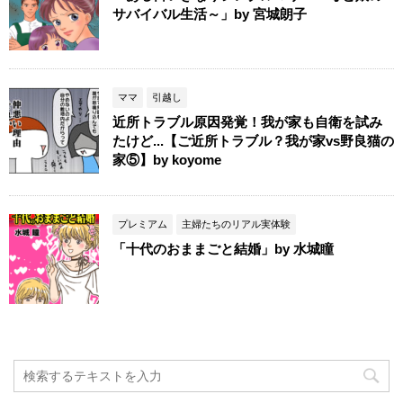
サバイバル生活～」by 宮城朗子
ママ
引越し
近所トラブル原因発覚！我が家も自衛を試み
たけど...【ご近所トラブル？我が家vs野良猫の
家⑤】by koyome
プレミアム
主婦たちのリアル実体験
「十代のおままごと結婚」by 水城瞳