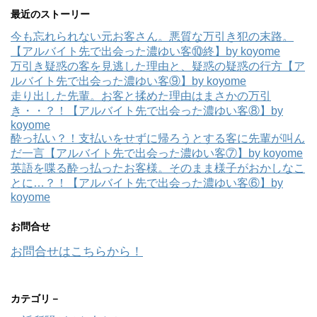
最近のストーリー
今も忘れられない元お客さん。悪質な万引き犯の末路。
【アルバイト先で出会った濃ゆい客⑩終】by koyome
万引き疑惑の客を見逃した理由と、疑惑の疑惑の行方【ア
ルバイト先で出会った濃ゆい客⑨】by koyome
走り出した先輩。お客と揉めた理由はまさかの万引
き・・？！【アルバイト先で出会った濃ゆい客⑧】by
koyome
酔っ払い？！支払いをせずに帰ろうとする客に先輩が叫ん
だ一言【アルバイト先で出会った濃ゆい客⑦】by koyome
英語を喋る酔っ払ったお客様。そのまま様子がおかしなこ
とに…？！【アルバイト先で出会った濃ゆい客⑥】by
koyome
お問合せ
お問合せはこちらから！
カテゴリ－