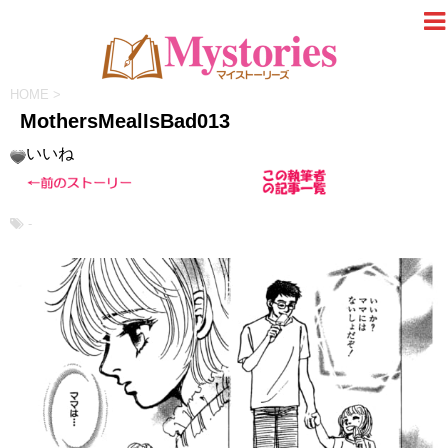
HOME
>
MothersMealIsBad013
いいね
-