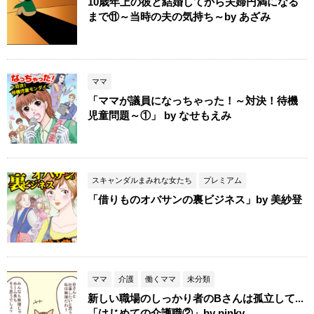
10歳年上の彼と結婚してから夫婦円満になる
まで⑪～当時の夫の気持ち～by あざみ
ママ
「ママが議員になっちゃった！～対決！待機
児童問題～①」 by なせもえみ
スキャンダルまみれな女たち
プレミアム
「借りものオバサンの裏ビジネス」by 美紗登
ママ
介護
働くママ
未分類
新しい職場のしっかり者のBさんは孤立して...
「はじめての介護職②」by pinky