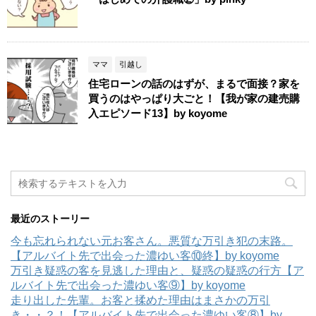
ママ
引越し
住宅ローンの話のはずが、まるで面接？家を
買うのはやっぱり大ごと！【我が家の建売購
入エピソード13】by koyome
最近のストーリー
今も忘れられない元お客さん。悪質な万引き犯の末路。
【アルバイト先で出会った濃ゆい客⑩終】by koyome
万引き疑惑の客を見逃した理由と、疑惑の疑惑の行方【ア
ルバイト先で出会った濃ゆい客⑨】by koyome
走り出した先輩。お客と揉めた理由はまさかの万引
き・・？！【アルバイト先で出会った濃ゆい客⑧】by