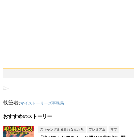
-
執筆者:
マイストーリーズ事務局
おすすめのストーリー
スキャンダルまみれな女たち
プレミアム
ママ