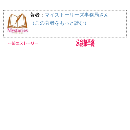
著者：
マイストーリーズ事務局さん
（この著者をもっと読む）