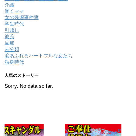
介護
働くママ
女の残虐事件簿
学生時代
引越し
彼氏
旦那
未分類
涙あふれるハートフルな女たち
独身時代
人気のストーリー
Sorry. No data so far.