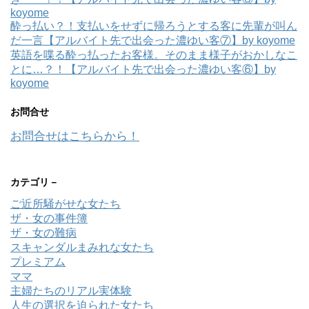
koyome
酔っ払い？！支払いをせずに帰ろうとする客に先輩が叫ん
だ一言【アルバイト先で出会った濃ゆい客⑦】by koyome
英語を喋る酔っ払ったお客様。そのまま様子がおかしなこ
とに…？！【アルバイト先で出会った濃ゆい客⑥】by
koyome
お問合せ
お問合せはこちらから！
カテゴリ－
ご近所騒がせな女たち
ザ・女の事件簿
ザ・女の難病
スキャンダルまみれな女たち
プレミアム
ママ
主婦たちのリアル実体験
人生の選択を迫られた女たち