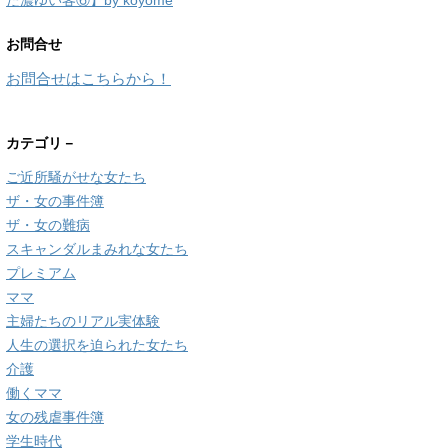
た濃ゆい客⑥】by koyome
お問合せ
お問合せはこちらから！
カテゴリ－
ご近所騒がせな女たち
ザ・女の事件簿
ザ・女の難病
スキャンダルまみれな女たち
プレミアム
ママ
主婦たちのリアル実体験
人生の選択を迫られた女たち
介護
働くママ
女の残虐事件簿
学生時代