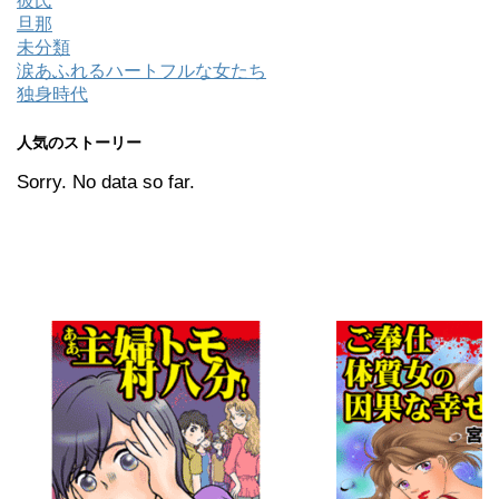
彼氏
旦那
未分類
涙あふれるハートフルな女たち
独身時代
人気のストーリー
Sorry. No data so far.