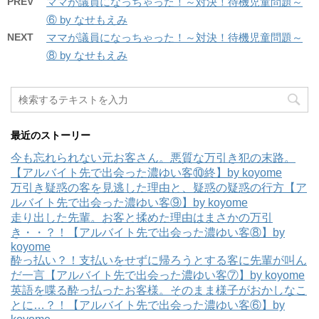
PREV
ママが議員になっちゃった！～対決！待機児童問題～
⑥ by なせもえみ
NEXT
ママが議員になっちゃった！～対決！待機児童問題～
⑧ by なせもえみ
最近のストーリー
今も忘れられない元お客さん。悪質な万引き犯の末路。
【アルバイト先で出会った濃ゆい客⑩終】by koyome
万引き疑惑の客を見逃した理由と、疑惑の疑惑の行方【ア
ルバイト先で出会った濃ゆい客⑨】by koyome
走り出した先輩。お客と揉めた理由はまさかの万引
き・・？！【アルバイト先で出会った濃ゆい客⑧】by
koyome
酔っ払い？！支払いをせずに帰ろうとする客に先輩が叫ん
だ一言【アルバイト先で出会った濃ゆい客⑦】by koyome
英語を喋る酔っ払ったお客様。そのまま様子がおかしなこ
とに…？！【アルバイト先で出会った濃ゆい客⑥】by