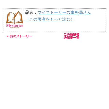
著者：
マイストーリーズ事務局さん
（この著者をもっと読む）