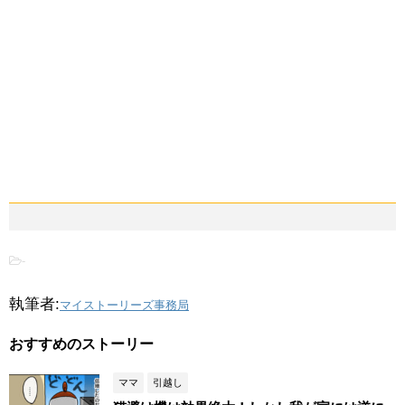
-
執筆者:
マイストーリーズ事務局
おすすめのストーリー
ママ
引越し