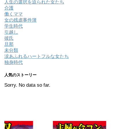
人生の選択を迫られた女たち
介護
働くママ
女の残虐事件簿
学生時代
引越し
彼氏
旦那
未分類
涙あふれるハートフルな女たち
独身時代
人気のストーリー
Sorry. No data so far.