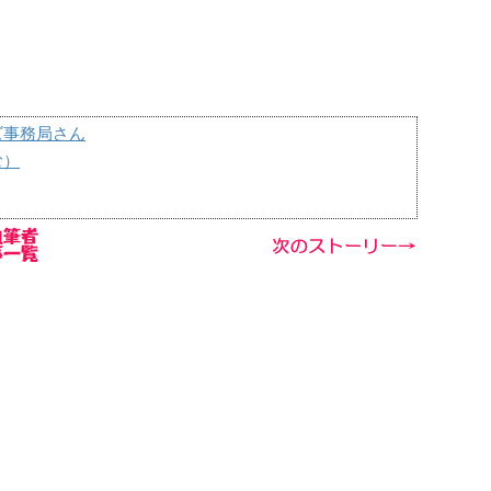
ズ事務局さん
む）