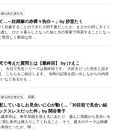
を迫られた女たち
て…～妊婦嫁の赤裸々告白～」by 抄堂たく
やく妊娠することのできた小田千夏だったが、まさかの同じタイミ
急逝し、ひとり暮らしとなった姑と夫の実家で同居することになっ
堅苦しく窮屈な性 ...
で考えた質問とは【最終回】 by けえこ
。 今日で先生シリーズは最終回です。 大好きだった先生と話す
。 こちらをご紹介します。 当時の記憶を思い出しながらの内容
などあるかも ...
を迫られた女たち
旦那
配しているしお見合いに心が動く...「30目前で見合い結
ックスレスだった件」by 関谷青子
越美弥は、来年30歳を迎えるにあたり、盛んに両親から見合いを
手に望む条件は婿入りしてくれること…そう、最大のテーマは跡継
弥だったが、両 ...