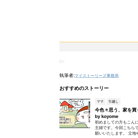
-
執筆者:
マイストーリーズ事務局
おすすめのストーリー
ママ
引越し
今色々思う、家を買
by koyome
初めましての方もこんに
主婦です。今回こちら
願いいたします。 立地や