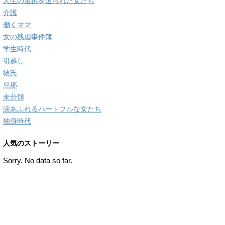
人生の選択を迫られた女たち
介護
働くママ
女の残虐事件簿
学生時代
引越し
彼氏
旦那
未分類
涙あふれるハートフルな女たち
独身時代
人気のストーリー
Sorry. No data so far.