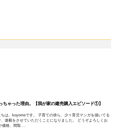
っちゃった理由。【我が家の建売購入エピソード①】
ちは。koyomeです。 子育ての傍ら、少々育児マンガを描いてる
で、連載をさせていただくことになりました。 どうぞよろしくお
価格、間取 ...