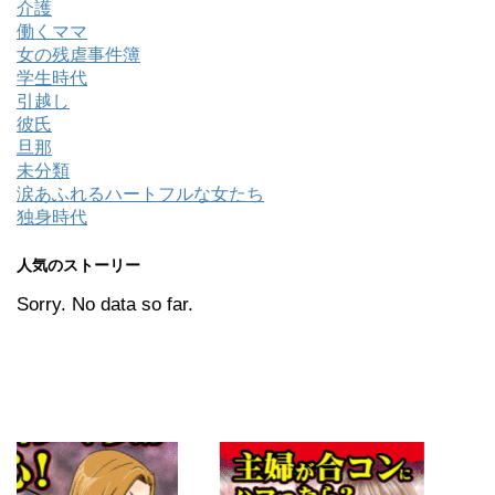
介護
働くママ
女の残虐事件簿
学生時代
引越し
彼氏
旦那
未分類
涙あふれるハートフルな女たち
独身時代
人気のストーリー
Sorry. No data so far.