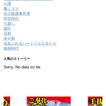
介護
働くママ
女の残虐事件簿
学生時代
引越し
彼氏
旦那
未分類
涙あふれるハートフルな女たち
独身時代
人気のストーリー
Sorry. No data so far.