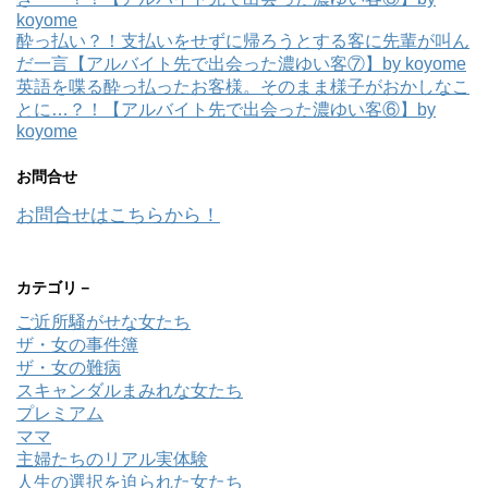
koyome
酔っ払い？！支払いをせずに帰ろうとする客に先輩が叫ん
だ一言【アルバイト先で出会った濃ゆい客⑦】by koyome
英語を喋る酔っ払ったお客様。そのまま様子がおかしなこ
とに…？！【アルバイト先で出会った濃ゆい客⑥】by
koyome
お問合せ
お問合せはこちらから！
カテゴリ－
ご近所騒がせな女たち
ザ・女の事件簿
ザ・女の難病
スキャンダルまみれな女たち
プレミアム
ママ
主婦たちのリアル実体験
人生の選択を迫られた女たち