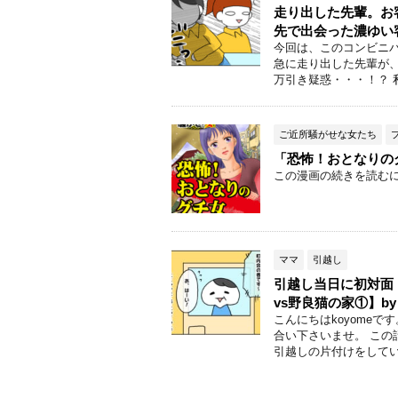
走り出した先輩。お
先で出会った濃ゆい客⑧
今回は、このコンビニ
急に走り出した先輩が、
万引き疑惑・・・！？ 私
ご近所騒がせな女たち
「恐怖！おとなりのグ
この漫画の続きを読むには
ママ
引越し
引越し当日に初対面
vs野良猫の家①】by 
こんにちはkoyome
合い下さいませ。 こ
引越しの片付けをしていた