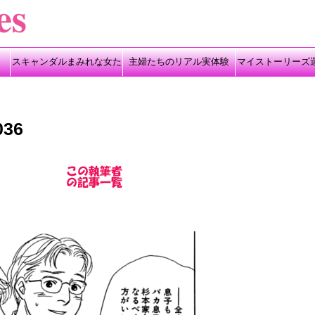
スキャンダルまみれな女た
主婦たちのリアル実体験
マイストーリーズ
ち
036