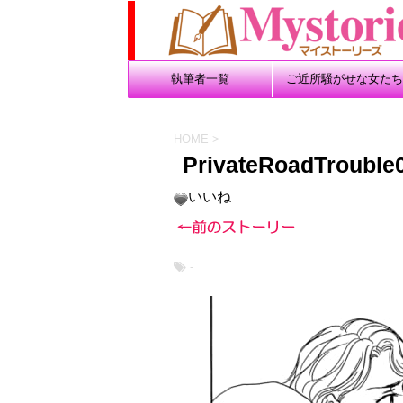
執筆者一覧
ご近所騒がせな女たち
HOME
>
PrivateRoadTrouble
いいね
-