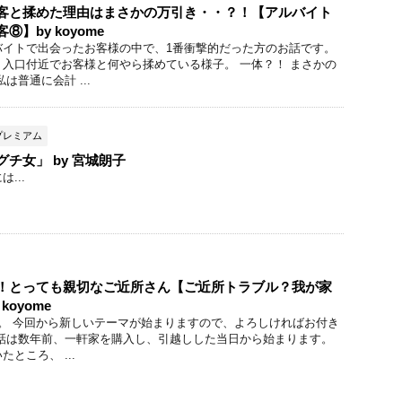
客と揉めた理由はまさかの万引き・・？！【アルバイト
】by koyome
バイトで出会ったお客様の中で、1番衝撃的だった方のお話です。
入口付近でお客様と何やら揉めている様子。 一体？！ まさかの
は普通に会計 ...
プレミアム
チ女」 by 宮城朗子
...
！とっても親切なご近所さん【ご近所トラブル？我が家
koyome
です。 今回から新しいテーマが始まりますので、よろしければお付き
の話は数年前、一軒家を購入し、引越しした当日から始まります。
ところ、 ...