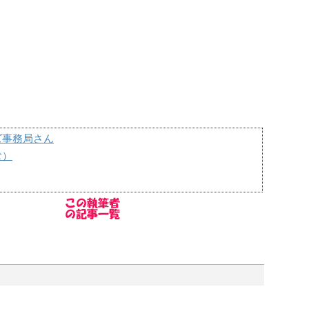
ズ事務局さん
む）