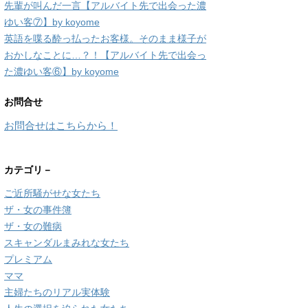
先輩が叫んだ一言【アルバイト先で出会った濃
ゆい客⑦】by koyome
英語を喋る酔っ払ったお客様。そのまま様子が
おかしなことに…？！【アルバイト先で出会っ
た濃ゆい客⑥】by koyome
お問合せ
お問合せはこちらから！
カテゴリ－
ご近所騒がせな女たち
ザ・女の事件簿
ザ・女の難病
スキャンダルまみれな女たち
プレミアム
ママ
主婦たちのリアル実体験