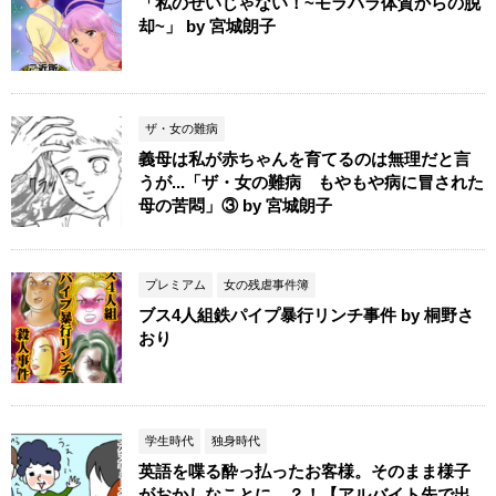
「私のせいじゃない！~モラハラ体質からの脱
却~」 by 宮城朗子
ザ・女の難病
義母は私が赤ちゃんを育てるのは無理だと言
うが...「ザ・女の難病 もやもや病に冒された
母の苦悶」③ by 宮城朗子
プレミアム
女の残虐事件簿
ブス4人組鉄パイプ暴行リンチ事件 by 桐野さ
おり
学生時代
独身時代
英語を喋る酔っ払ったお客様。そのまま様子
がおかしなことに…？！【アルバイト先で出