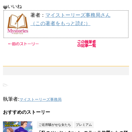
いいね
著者：
マイストーリーズ事務局さん
（この著者をもっと読む）
-
執筆者:
マイストーリーズ事務局
おすすめのストーリー
ご近所騒がせな女たち
プレミアム