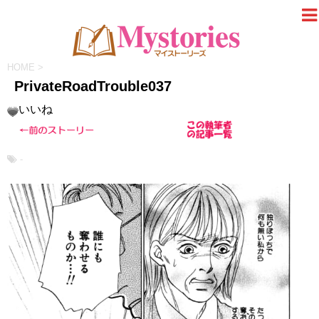
HOME
>
PrivateRoadTrouble037
いいね
-