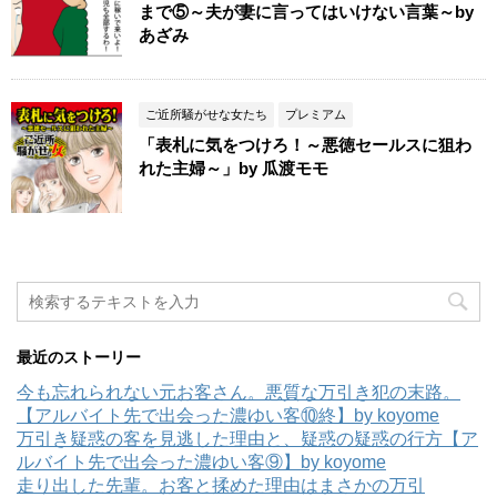
まで⑤～夫が妻に言ってはいけない言葉～by
あざみ
ご近所騒がせな女たち
プレミアム
「表札に気をつけろ！～悪徳セールスに狙わ
れた主婦～」by 瓜渡モモ
最近のストーリー
今も忘れられない元お客さん。悪質な万引き犯の末路。
【アルバイト先で出会った濃ゆい客⑩終】by koyome
万引き疑惑の客を見逃した理由と、疑惑の疑惑の行方【ア
ルバイト先で出会った濃ゆい客⑨】by koyome
走り出した先輩。お客と揉めた理由はまさかの万引