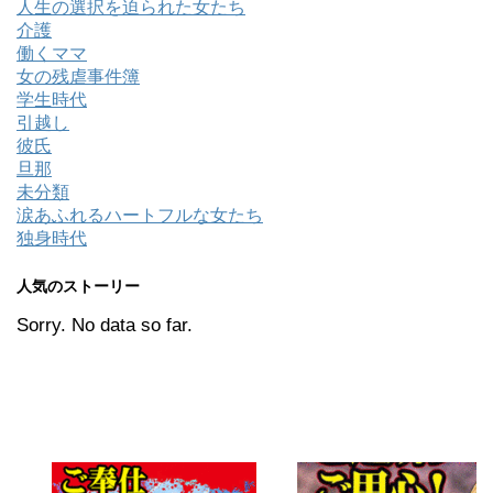
人生の選択を迫られた女たち
介護
働くママ
女の残虐事件簿
学生時代
引越し
彼氏
旦那
未分類
涙あふれるハートフルな女たち
独身時代
人気のストーリー
Sorry. No data so far.