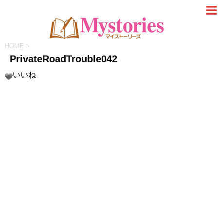
HOME
>
PrivateRoadTrouble042
いいね