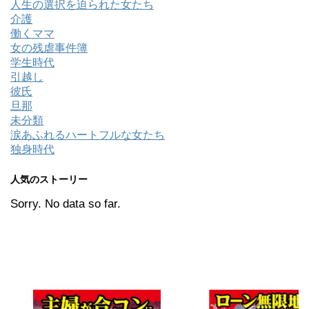
人生の選択を迫られた女たち
介護
働くママ
女の残虐事件簿
学生時代
引越し
彼氏
旦那
未分類
涙あふれるハートフルな女たち
独身時代
人気のストーリー
Sorry. No data so far.