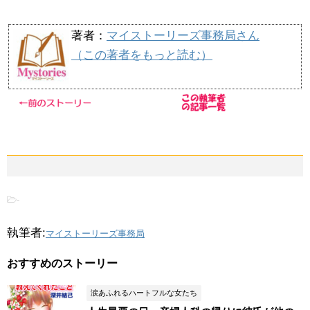
著者：
マイストーリーズ事務局さん
（この著者をもっと読む）
-
執筆者:
マイストーリーズ事務局
おすすめのストーリー
涙あふれるハートフルな女たち