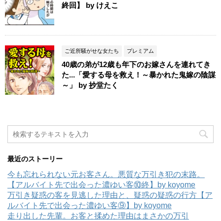
終回】 by けえこ
ご近所騒がせな女たち
プレミアム
40歳の弟が12歳も年下のお嫁さんを連れてき
た...「愛する母を救え！～暴かれた鬼嫁の陰謀
～」 by 抄堂たく
最近のストーリー
今も忘れられない元お客さん。悪質な万引き犯の末路。
【アルバイト先で出会った濃ゆい客⑩終】by koyome
万引き疑惑の客を見逃した理由と、疑惑の疑惑の行方【ア
ルバイト先で出会った濃ゆい客⑨】by koyome
走り出した先輩。お客と揉めた理由はまさかの万引