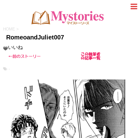
HOME
>
RomeoandJuliet007
いいね
-