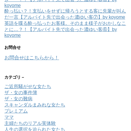
koyome
酔っ払い？！支払いをせずに帰ろうとする客に先輩が叫ん
だ一言【アルバイト先で出会った濃ゆい客⑦】by koyome
英語を喋る酔っ払ったお客様。そのまま様子がおかしなこ
とに…？！【アルバイト先で出会った濃ゆい客⑥】by
koyome
お問合せ
お問合せはこちらから！
カテゴリ－
ご近所騒がせな女たち
ザ・女の事件簿
ザ・女の難病
スキャンダルまみれな女たち
プレミアム
ママ
主婦たちのリアル実体験
人生の選択を迫られた女たち