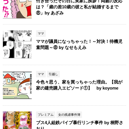
付き合ったその日に実家に挨拶！両親の反応
は？「歳の差10歳の彼と私が結婚するまで
⑧」by あざみ
ママ
ママが議員になっちゃった！～対決！待機児
童問題～⑧ by なせもえみ
ママ
引越し
今色々思う、家を買っちゃった理由。【我が
家の建売購入エピソード①】 by koyome
プレミアム
女の残虐事件簿
ブス4人組鉄パイプ暴行リンチ事件 by 桐野さ
おり