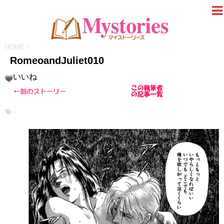
HOME
>
RomeoandJuliet010
いいね
-