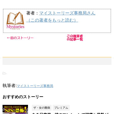
著者：
マイストーリーズ事務局さん
（この著者をもっと読む）
-
執筆者:
マイストーリーズ事務局
おすすめのストーリー
ザ・女の難病
プレミアム