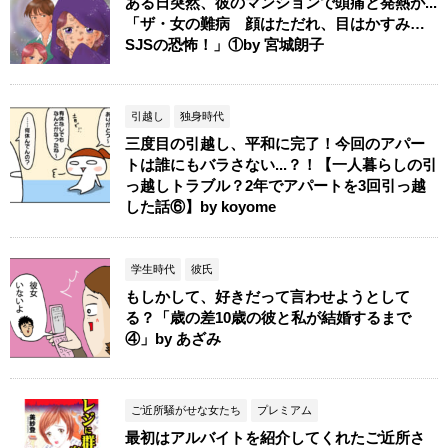
ある日突然、彼のマンションで頭痛と発熱が...
「ザ・女の難病 顔はただれ、目はかすみ…
SJSの恐怖！」①by 宮城朗子
引越し
独身時代
三度目の引越し、平和に完了！今回のアパー
トは誰にもバラさない...？！【一人暮らしの引
っ越しトラブル？2年でアパートを3回引っ越
した話⑥】by koyome
学生時代
彼氏
もしかして、好きだって言わせようとして
る？「歳の差10歳の彼と私が結婚するまで
④」by あざみ
ご近所騒がせな女たち
プレミアム
最初はアルバイトを紹介してくれたご近所さ