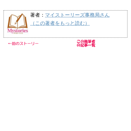
著者：
マイストーリーズ事務局さん
（この著者をもっと読む）