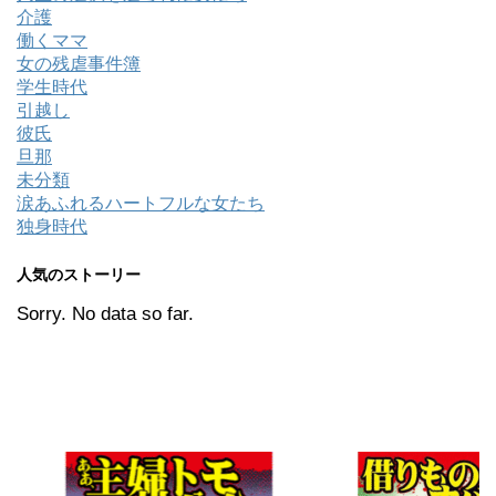
介護
働くママ
女の残虐事件簿
学生時代
引越し
彼氏
旦那
未分類
涙あふれるハートフルな女たち
独身時代
人気のストーリー
Sorry. No data so far.