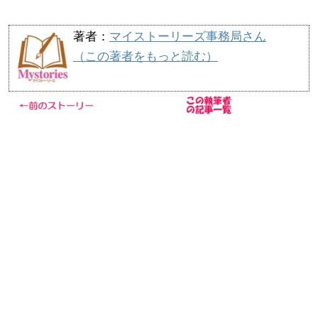
著者：
マイストーリーズ事務局さん
（この著者をもっと読む）