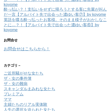
koyome
酔っ払い？！支払いをせずに帰ろうとする客に先輩が叫ん
だ一言【アルバイト先で出会った濃ゆい客⑦】by koyome
英語を喋る酔っ払ったお客様。そのまま様子がおかしなこ
とに…？！【アルバイト先で出会った濃ゆい客⑥】by
koyome
お問合せ
お問合せはこちらから！
カテゴリ－
ご近所騒がせな女たち
ザ・女の事件簿
ザ・女の難病
スキャンダルまみれな女たち
プレミアム
ママ
主婦たちのリアル実体験
人生の選択を迫られた女たち