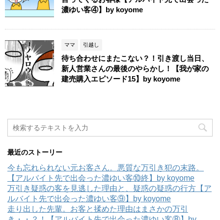
濃ゆい客④】by koyome
ママ
引越し
待ち合わせにまたこない？！引き渡し当日、
新人営業さんの最後のやらかし！【我が家の
建売購入エピソード15】by koyome
最近のストーリー
今も忘れられない元お客さん。悪質な万引き犯の末路。
【アルバイト先で出会った濃ゆい客⑩終】by koyome
万引き疑惑の客を見逃した理由と、疑惑の疑惑の行方【ア
ルバイト先で出会った濃ゆい客⑨】by koyome
走り出した先輩。お客と揉めた理由はまさかの万引
き・・？！【アルバイト先で出会った濃ゆい客⑧】by