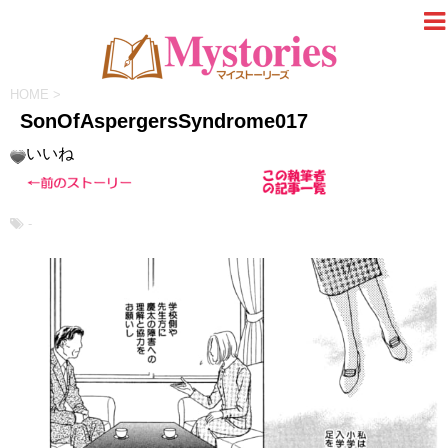
HOME
>
SonOfAspergersSyndrome017
いいね
-