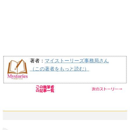
著者：
マイストーリーズ事務局さん
（この著者をもっと読む）
-