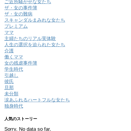
ご近所騒がせな女たち
ザ・女の事件簿
ザ・女の難病
スキャンダルまみれな女たち
プレミアム
ママ
主婦たちのリアル実体験
人生の選択を迫られた女たち
介護
働くママ
女の残虐事件簿
学生時代
引越し
彼氏
旦那
未分類
涙あふれるハートフルな女たち
独身時代
人気のストーリー
Sorry. No data so far.