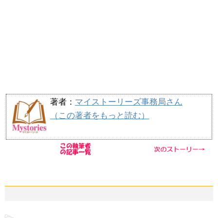
著者：
マイストーリーズ事務局さん
（この著者をもっと読む）
-