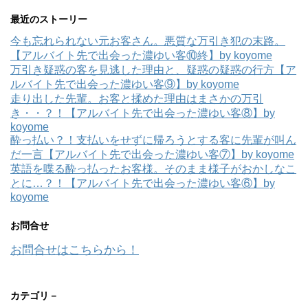
最近のストーリー
今も忘れられない元お客さん。悪質な万引き犯の末路。
【アルバイト先で出会った濃ゆい客⑩終】by koyome
万引き疑惑の客を見逃した理由と、疑惑の疑惑の行方【ア
ルバイト先で出会った濃ゆい客⑨】by koyome
走り出した先輩。お客と揉めた理由はまさかの万引
き・・？！【アルバイト先で出会った濃ゆい客⑧】by
koyome
酔っ払い？！支払いをせずに帰ろうとする客に先輩が叫ん
だ一言【アルバイト先で出会った濃ゆい客⑦】by koyome
英語を喋る酔っ払ったお客様。そのまま様子がおかしなこ
とに…？！【アルバイト先で出会った濃ゆい客⑥】by
koyome
お問合せ
お問合せはこちらから！
カテゴリ－