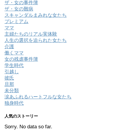
ザ・女の事件簿
ザ・女の難病
スキャンダルまみれな女たち
プレミアム
ママ
主婦たちのリアル実体験
人生の選択を迫られた女たち
介護
働くママ
女の残虐事件簿
学生時代
引越し
彼氏
旦那
未分類
涙あふれるハートフルな女たち
独身時代
人気のストーリー
Sorry. No data so far.